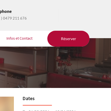
éphone
2 ) 0479 211 676
Infos et Contact
Réserver
Dates