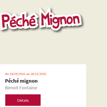
du 14/10/2026 au 28/11/2026
du 0
Péché mignon
Un
Benoit Fontaine
Ben
Détails