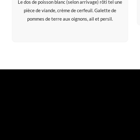
Le dos de poisson blanc (selon arrivage) rôti tel une
pièce de viande, crème de cerfeuil. Galette de
pommes de terre aux oignons, ail et persil.