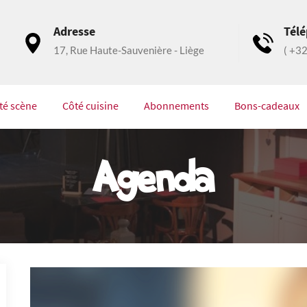
Adresse
Tél
17, Rue Haute-Sauvenière - Liège
( +3
té scène
Côté cuisine
Abonnements
Bons-cadeaux
Agenda